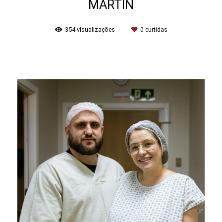
MARTIN
354
visualizações
0
curtidas