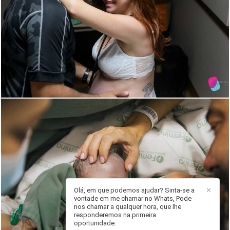
1816
137
Olá, em que podemos ajudar? Sinta-se a
✕
vontade em me chamar no Whats, Pode
nos chamar a qualquer hora, que lhe
615
30
responderemos na primeira
oportunidade.