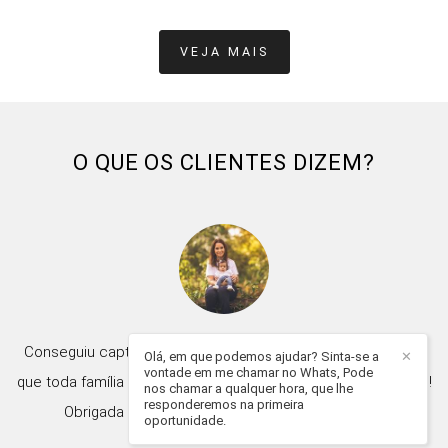
VEJA MAIS
O QUE OS CLIENTES DIZEM?
Conseguiu captar momentos de pura emoção! Um registro
Olá, em que podemos ajudar? Sinta-se a
✕
vontade em me chamar no Whats, Pode
que toda família precisa ter: da união, do respeito e do amor!!
nos chamar a qualquer hora, que lhe
responderemos na primeira
Obrigada pelo carinho, dedicação e paciência...
oportunidade.