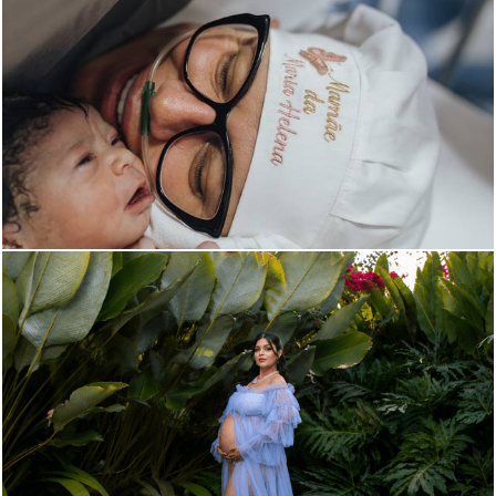
51
0
65
25