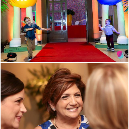
1844
146
1595
0