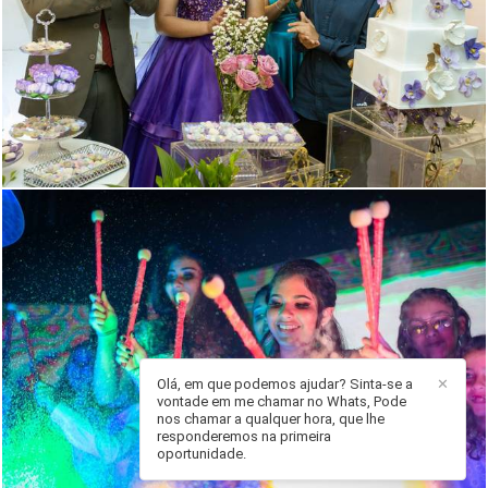
434
70
Olá, em que podemos ajudar? Sinta-se a
✕
vontade em me chamar no Whats, Pode
1769
1
nos chamar a qualquer hora, que lhe
responderemos na primeira
oportunidade.