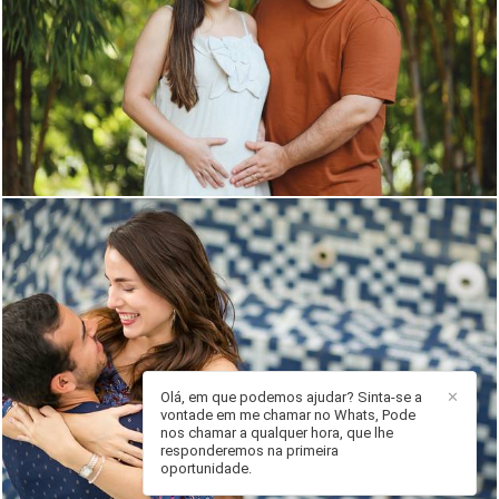
657
2
Olá, em que podemos ajudar? Sinta-se a
✕
vontade em me chamar no Whats, Pode
nos chamar a qualquer hora, que lhe
2045
0
responderemos na primeira
oportunidade.