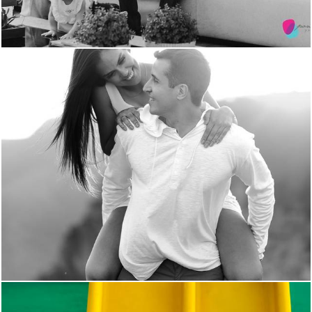
1774
55