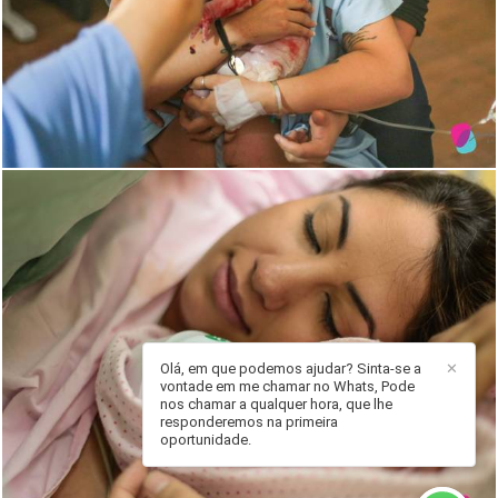
4229
1
Olá, em que podemos ajudar? Sinta-se a
✕
vontade em me chamar no Whats, Pode
nos chamar a qualquer hora, que lhe
1939
135
responderemos na primeira
oportunidade.