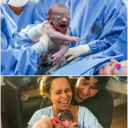
1879
43