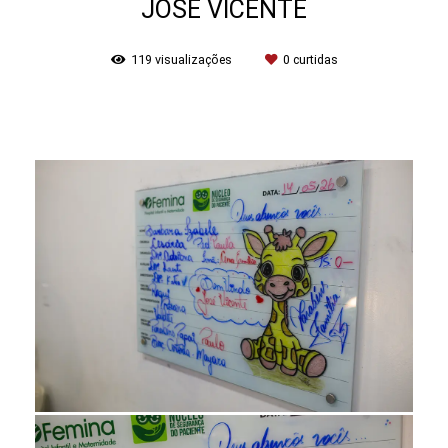
JOSÉ VICENTE
119
visualizações
0
curtidas