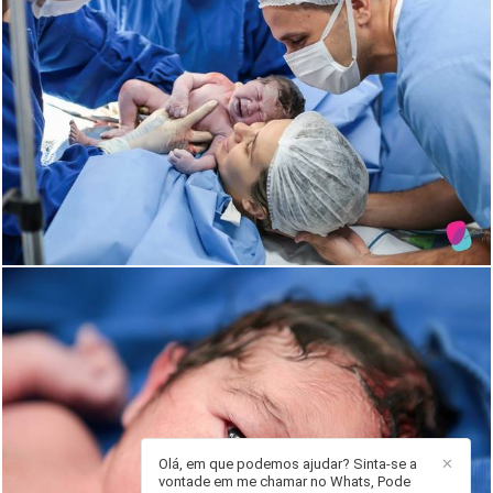
1634
0
Olá, em que podemos ajudar? Sinta-se a
✕
vontade em me chamar no Whats, Pode
1911
67