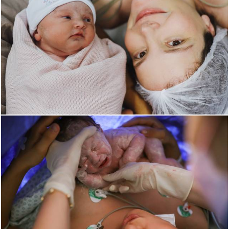
413
0
910
0