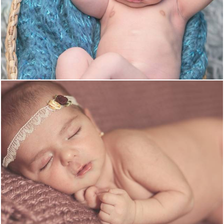
2464
5
2123
9