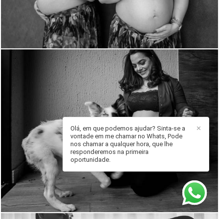
Olá, em que podemos ajudar? Sinta-se a
✕
vontade em me chamar no Whats, Pode
nos chamar a qualquer hora, que lhe
1782
0
responderemos na primeira
oportunidade.