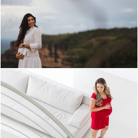
596
0
2293
8