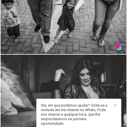
1424
0
Olá, em que podemos ajudar? Sinta-se a
✕
vontade em me chamar no Whats, Pode
898
0
nos chamar a qualquer hora, que lhe
responderemos na primeira
oportunidade.