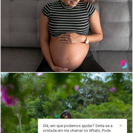
1561
0
Olá, em que podemos ajudar? Sinta-se a
✕
vontade em me chamar no Whats, Pode
1745
1