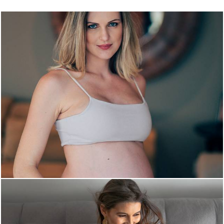
2311
69