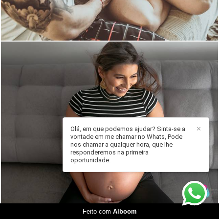
Olá, em que podemos ajudar? Sinta-se a
✕
vontade em me chamar no Whats, Pode
1564
0
nos chamar a qualquer hora, que lhe
responderemos na primeira
oportunidade.
Feito com
Alboom