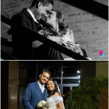
2532
51