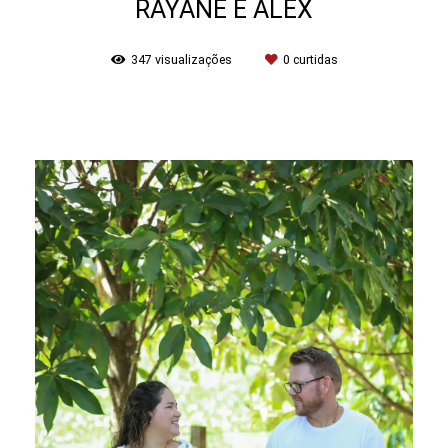
RAYANE E ALEX
347
visualizações
0
curtidas