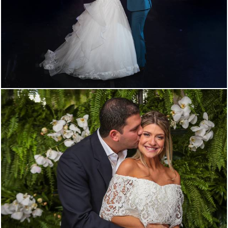
211
0
1743
4