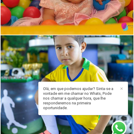
1496
76
Olá, em que podemos ajudar? Sinta-se a
✕
vontade em me chamar no Whats, Pode
182
0
nos chamar a qualquer hora, que lhe
responderemos na primeira
oportunidade.