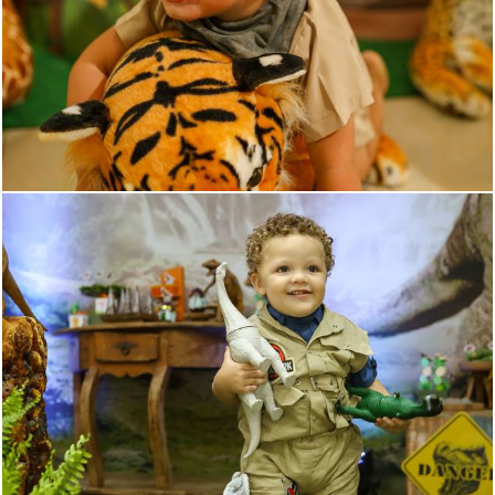
405
0
602
0