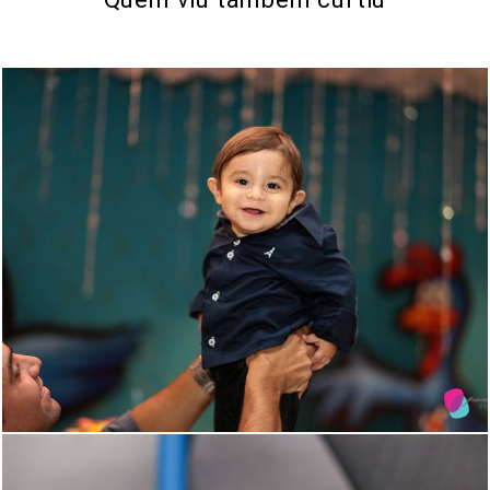
1839
56