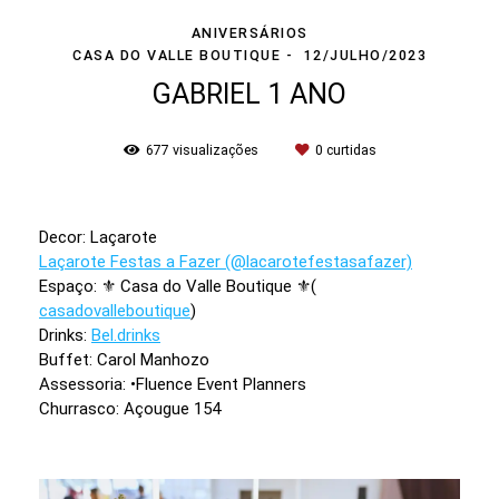
ANIVERSÁRIOS
CASA DO VALLE BOUTIQUE
12/JULHO/2023
GABRIEL 1 ANO
677
visualizações
0
curtidas
Decor: Laçarote
Laçarote Festas a Fazer (@lacarotefestasafazer)
Espaço: ⚜️ Casa do Valle Boutique ⚜️(
casadovalleboutique
)
Drinks:
Bel.drinks
Buffet: Carol Manhozo
Assessoria: •Fluence Event Planners
Churrasco: Açougue 154